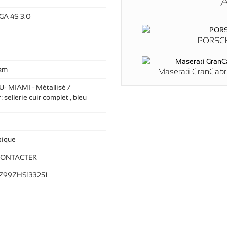
A
GA 4S 3.0
PORSCH
km
Maserati GranCab
U- MIAMI - Métallisé /
: sellerie cuir complet , bleu
ique
CONTACTER
99ZHS133251