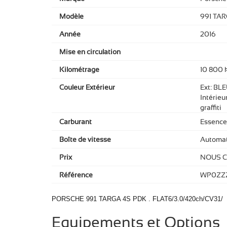
Modèle
991 TAR
Année
2016
Mise en circulation
Kilométrage
10 800 
Couleur Extérieur
Ext: BLE
Intérieur
graffiti
Carburant
Essence
Boîte de vitesse
Automat
Prix
NOUS 
Référence
WP0ZZZ
PORSCHE 991 TARGA 4S PDK . FLAT6/3.0/420ch/CV31/
Equipements et Options