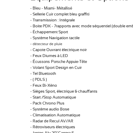
- Bleu - Miami- Métallisé
- Sellerie Cuir complet bleu graffiti
- Transmission : Intégrale
- Boite PDK - 7rapports avec mode séquentiel (double em
- Échappement Sport
- Système Navigation tactile
-
détecteur de pluie
- Capote Ouvrant électrique noir
- Feux Diurnes à LED
-
Écussons Porsche Appuie-Tête
- Volant Sport Design en Cuir
- Tel Bluetooth
- ( PDLS )
- Feux Bi-Xéno
- Sièges Sport, électrique & chauffants
- Start /Stop Automatique
- Pack Chrono Plus
- Système audio Bose
- Climatisation Automatique
- Radar de Recul AV/AR
- Rétroviseurs électriques
- Jantes Alu 20''Carrera S