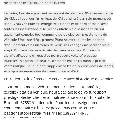
4e entretien le 30/08/2019 à 57350 km
En outre, il existe également un rapport de plaque RDW comme preuve
de KM, qui peut confirmer l'état de KM continu à partir du moment où
le nouveau véhicule est enregistré.
Le dossier de bord complet avec
toutes les instructions et le livret d'entretien d'origine est bien sûr
également complet, tout comme le jeu de clés complet d'origine du
véhicule.
Une liste d'équipement Porsche avec toutes les options
d'équipement et les numéros de véhicules est également disponible.
Il
s'agit d'un véhicule sans éclats de pierre ni signes d'utilisation
significatifs, dans un état d'usine "nouvelle voiture" presque
inutilisé!
En option, un seul jeu de jantes est inclus dans le prix de
vente indiqué.
Pour un petit supplément, les deux ensembles de jantes,
ainsi que les ensembles de roues d'hiver et d'été!
Entretien Exclusif :Porsche Porsche avec historique de service
- Garantie 6 mois - Véhicule non accidenté - Kilométrage
certifié - état du véhicule neuf Spécialiste de voiture sport
prestige. Recherche personnalisée. Showroom 11c Route de
Brumath 67550 Vendenheim Pour tout renseignement
complémentaire n'hésitez pas à nous contacter. Email:
passionautoprestige@free.fr Tel: 0388594146 / /