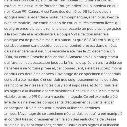
transmission PDK à partir de l'année modèle 2015, dans la couleur
extérieure classique de Porsche "rouge indien" et un intérieur en cuir
noir.
Cette 991 Carrera 4 est l'une des dernières 911 livrées de son
époque avec le légendaire moteur atmosphérique, et en plus, avec ce
type de modèle, une combinaison de couleurs très rarement livrée, qui
souligne encore plus clairement la carrosserie un peu plus large grâce
à la sportivité et à l'exclusivité.
Ce coupé 991 à traction intégrale
onirique est de première main, n'a parcouru que 63 800 km à l'origine,
est absolument sans accident et sans repeindre, et est dans un état
d'usine entièrement neuf.
Le véhicule a été livré le 20 décembre.
En
2014, du centre Porsche néerlandais à Amsterdam à un entrepreneur
qui l'avait en sa possession jusqu'à la fin, mais après un an, il a déjà été
transféré à sa fortune privée et, par conséquent, a été beaucoup moins
conduit ces dernières années.
L'avantage de ce spécimen néerlandais
est qu'il a été manipulé et conduit très soigneusement en raison des
restrictions de vitesse strictes qui y sont imposées, et donc l'usure et
les signes d'utilisation ont été minimisés.
Ceci est bien sûr clairement
visible sur notre 991 Carrera 4 traction intégrale.
Ce bel exemple a été
livré de l'usine avec les composants d'équipement suivants:
et par
conséquent, il a été beaucoup moins utilisé ces dernières
années.
L'avantage de ce spécimen néerlandais est qu'il a été manipulé
et conduit très soigneusement en raison des restrictions de vitesse
strictes qui y sont imposées, et donc l'usure et les signes d'utilisation