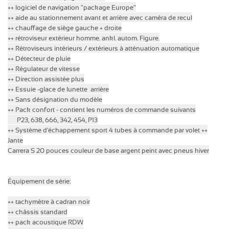
++ logiciel de navigation "package Europe"
++ aide au stationnement avant et arrière avec caméra de recul
++ chauffage de siège gauche + droite
++ rétroviseur extérieur homme.
ankl.
autom.
Figure.
++ Rétroviseurs intérieurs / extérieurs à atténuation automatique
++ Détecteur de pluie
++ Régulateur de vitesse
++ Direction assistée plus
++
Essuie
-glace de lunette
arrière
++ Sans désignation du modèle
++ Pack confort - contient les numéros de commande suivants
P23, 638, 666, 342, 454, P13
++ Système d'échappement sport 4 tubes
à commande par volet ++
Jante
Carrera S 20 pouces couleur de base argent peint avec
pneus
hiver
Équipement de série:
++ tachymètre à cadran noir
++ châssis standard
++ pack acoustique RDW