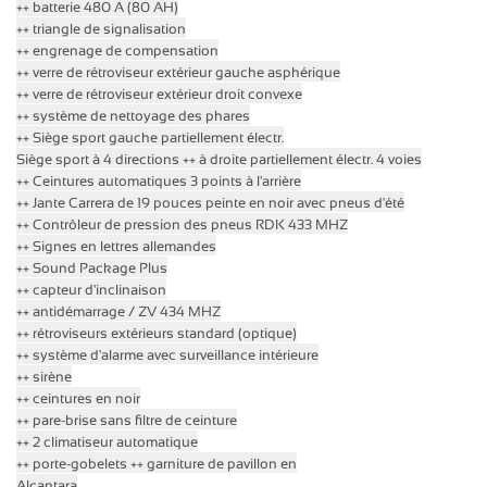
++ batterie 480 A (80 AH)
++ triangle de signalisation
++ engrenage de compensation
++ verre de rétroviseur extérieur gauche asphérique
++ verre de rétroviseur extérieur droit convexe
++ système de nettoyage des phares
++ Siège sport gauche partiellement électr.
Siège sport à
4 directions
++ à droite partiellement électr.
4 voies
++ Ceintures automatiques 3 points à l'arrière
++ Jante Carrera de 19 pouces peinte en noir avec pneus d'été
++ Contrôleur de pression des pneus RDK 433 MHZ
++ Signes en lettres allemandes
++ Sound Package Plus
++ capteur d'inclinaison
++ antidémarrage / ZV 434 MHZ
++ rétroviseurs extérieurs standard (optique)
++ système d'alarme avec surveillance intérieure
++ sirène
++ ceintures en noir
++ pare-brise sans filtre de ceinture
++ 2 climatiseur automatique
++ porte-gobelets
++ garniture de pavillon en
Alcantara