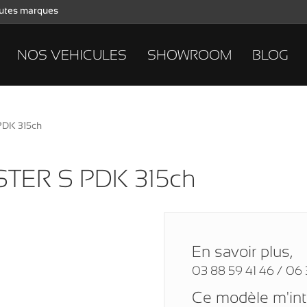
toutes marques
NOS VEHICULES
SHOWROOM
BLOG
DK 315ch
TER S PDK 315ch
En savoir plus,
03 88 59 41 46 / 06 
Ce modèle m'in