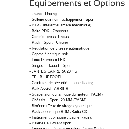
Equipements et Options
- Jaune - Racing
- Sellerie cuir noir -
échappement Sport
- PTV (Différentiel arrière mécanique)
- Boite PDK - 7rapports
- Contrôle press. Pneus
- Pack - Sport - Chrono
- Régulation de vitesse automatique
- Capote électrique noir
- Feux Diurnes à LED
- Sièges – Baquet - Sport
- JANTES CARRERA 20 ‘’ S
- TEL BLUETOOTH
- Ceintures de sécurité : Jaune Racing
- Park Assist : ARRIERE
- Suspension dynamique du moteur (PADM)
- Châssis – Sport :20 MM (PASM)
- Bixénon+Feux de virage dynamique
- Pack acoustique RDM /Radio CD
- Instrument compose : Jaune Racing
- Palettes au volant sport
- Arceaux de sécurité en teinte: Jaune Racing