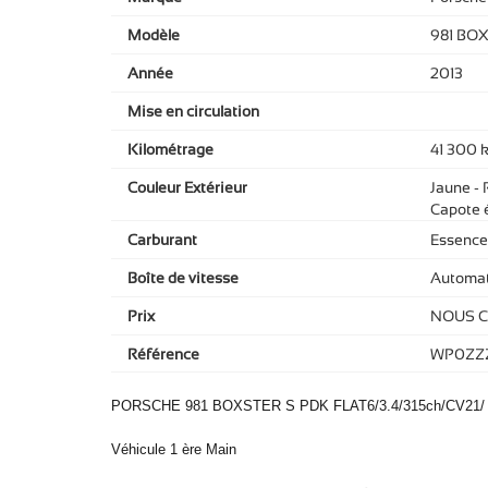
Modèle
981 BOX
Année
2013
Mise en circulation
Kilométrage
41 300 
Couleur Extérieur
Jaune - 
Capote é
Carburant
Essence
Boîte de vitesse
Automat
Prix
NOUS 
Référence
WP0ZZ
PORSCHE 981 BOXSTER S PDK FLAT6/3.4/315ch/CV21/
Véhicule 1 ère Main