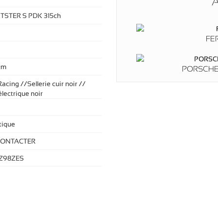
A
TSTER S PDK 315ch
FE
km
PORSCHE 
Racing //Sellerie cuir noir //
lectrique noir
ique
CONTACTER
Z98ZES