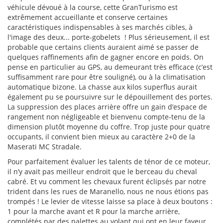
véhicule dévoué à la course, cette GranTurismo est
extrêmement accueillante et conserve certaines
caractéristiques indispensables à ses marchés cibles, à
l'image des deux... porte-gobelets ! Plus sérieusement, il est
probable que certains clients auraient aimé se passer de
quelques raffinements afin de gagner encore en poids. On
pense en particulier au GPS, au demeurant très efficace (c’est
suffisamment rare pour être souligné), ou à la climatisation
automatique bizone. La chasse aux kilos superflus aurait
également pu se poursuivre sur le dépouillement des portes.
La suppression des places arrière offre un gain d’espace de
rangement non négligeable et bienvenu compte-tenu de la
dimension plutôt moyenne du coffre. Trop juste pour quatre
occupants, il convient bien mieux au caractère 2+0 de la
Maserati MC Stradale.
Pour parfaitement évaluer les talents de ténor de ce moteur,
il n’y avait pas meilleur endroit que le berceau du cheval
cabré. Et vu comment les chevaux furent éclipsés par notre
trident dans les rues de Maranello, nous ne nous étions pas
trompés ! Le levier de vitesse laisse sa place à deux boutons :
1 pour la marche avant et R pour la marche arrière,
complétés par des palettes au volant qui ont en leur faveur