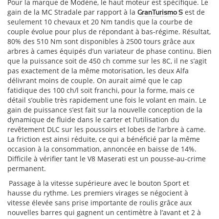
Pour la marque de Modène, le haut moteur est spécifique. Le
gain de la MC Stradale par rapport à la
est de
GranTurismo S
seulement 10 chevaux et 20 Nm tandis que la courbe de
couple évolue pour plus de répondant à bas-régime. Résultat,
80% des 510 Nm sont disponibles à 2500 tours grâce aux
arbres à cames équipés d’un variateur de phase continu. Bien
que la puissance soit de 450 ch comme sur les 8C, il ne s’agit
pas exactement de la même motorisation, les deux Alfa
délivrant moins de couple. On aurait aimé que le cap
fatidique des 100 ch/l soit franchi, pour la forme, mais ce
détail s’oublie très rapidement une fois le volant en main. Le
gain de puissance s’est fait sur la nouvelle conception de la
dynamique de fluide dans le carter et l’utilisation du
revêtement DLC sur les poussoirs et lobes de l’arbre à came.
La friction est ainsi réduite, ce qui a bénéficié par la même
occasion à la consommation, annoncée en baisse de 14%.
Difficile à vérifier tant le V8 Maserati est un pousse-au-crime
permanent.
Passage à la vitesse supérieure avec le bouton Sport et
hausse du rythme. Les premiers virages se négocient à
vitesse élevée sans prise importante de roulis grâce aux
nouvelles barres qui gagnent un centimètre à l’avant et 2 à