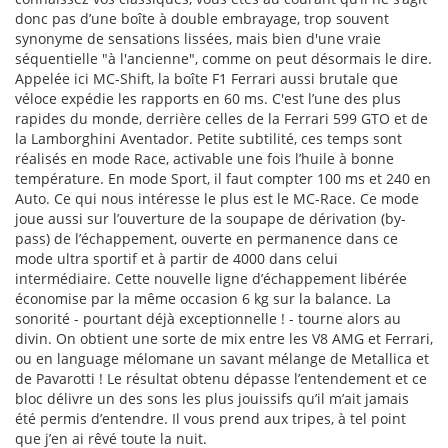
donc pas d’une boîte à double embrayage, trop souvent
synonyme de sensations lissées, mais bien d'une vraie
séquentielle "à l'ancienne", comme on peut désormais le dire.
Appelée ici MC-Shift, la boîte F1 Ferrari aussi brutale que
véloce expédie les rapports en 60 ms. C'est l’une des plus
rapides du monde, derrière celles de la Ferrari 599 GTO et de
la Lamborghini Aventador. Petite subtilité, ces temps sont
réalisés en mode Race, activable une fois l’huile à bonne
température. En mode Sport, il faut compter 100 ms et 240 en
Auto. Ce qui nous intéresse le plus est le MC-Race. Ce mode
joue aussi sur l’ouverture de la soupape de dérivation (by-
pass) de l’échappement, ouverte en permanence dans ce
mode ultra sportif et à partir de 4000 dans celui
intermédiaire. Cette nouvelle ligne d’échappement libérée
économise par la même occasion 6 kg sur la balance. La
sonorité - pourtant déjà exceptionnelle ! - tourne alors au
divin. On obtient une sorte de mix entre les V8 AMG et Ferrari,
ou en language mélomane un savant mélange de Metallica et
de Pavarotti ! Le résultat obtenu dépasse l’entendement et ce
bloc délivre un des sons les plus jouissifs qu’il m’ait jamais
été permis d’entendre. Il vous prend aux tripes, à tel point
que j’en ai rêvé toute la nuit.