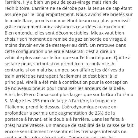
l’arrière. Il y a bien un peu de sous-virage mais rien de
rédhibitoire. L’arrière ne se dérobe pas, la tenue de cap étant
assurée par le long empattement. Nous avions été briefés sur
le mode Race, promis comme étant beaucoup plus permissif
grâce notamment aux assistances retardées au maximum.
Bien entendu, elles sont déconnectables. Mieux vaut bien
choisir son moment de remise de gaz en sortie de virage, à
moins d’avoir envie de s’essayer au drift. On retrouve dans
cette configuration une vraie Maserati, c’est-à-dire un
véhicule plus axé sur le fun que sur l’efficacité pure. Quitte à
se faire peur, surtout si on prend trop la confiance. A
contrario, si on maîtrise un peu son affaire, les dérives du
train arrière se rattrapent facilement et c’est bien là le
principal. Pirelli a été mis à contribution pour la conception
de nouveaux pneus pour canaliser les ardeurs de la belle.
Ainsi, les Pzero Corsa sont plus larges que sur la GranTurismo
S. Malgré les 295 mm de large à l’arrière, la fougue de
l’italienne prend le dessus. L’aérodynamique revue en
profondeur a permis une augmentation de 25% de la
portance à l’avant, et le double à l’arrière. Dans les faits, à
(très) haute vitesse, un manque de stabilité de la caisse se fait
encore sensiblement ressentir et les freinages intensifs ne
sont pas des plus sécurisants. Dommage car avec les