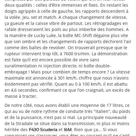
deux qualités : celles d’être immenses et fixes. En restant les
doigts agrippés à celle de gauche, les rapports descendent à
la volée. Jeu, set et match. A chaque changement de vitesse,
ça gueule et la caisse vibre de partout. Les rétrogradages en
rafale dresseraient les poils au plus imberbe des hommes. A
la manière de Lucky Luke, la boîte MC-Shift dégaine plus vite
que son ombre et les changements de rapports déchirent l'air
comme des balles de revolver. On trouverait presque que le
rupteur intervient trop tôt, à 7600 trs/min. La démonstration
est faite qu’il est encore possible de vivre sans
suralimentation ni injection directe, ni boîte double-
embrayage ! Mais pour combien de temps encore ? La vitesse
maximale est annoncée à 301 km/h, chiffre que nous n’avons
évidemment pas vérifié. Quant au 0 à 100 km/h, il est abattu
en 4,6 secondes, confirmant ce que l’on craignait, un excès de
masse à tracter.
De notre côté, nous avons établi une moyenne de 17 litres, ce
qui au vu de notre rythme de conduite très "italien", du poids
et de la puissance, n’est pas si mal. La principale nouveauté
de la Stradale se situe dans sa transmission, ni plus ni moins
héritée des
et
. Rien que ça... Si vous
F430 Scuderia
16M
connaissez vos classiques, vous êtes au courant qu’il ne s’agit