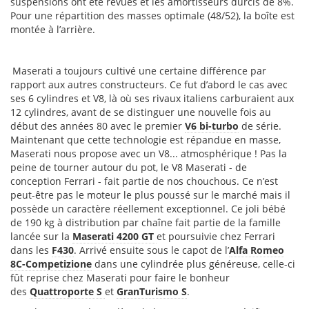
suspensions ont été revues et les amortisseurs durcis de 8%.
Pour une répartition des masses optimale (48/52), la boîte est
montée à l’arrière.
Maserati a toujours cultivé une certaine différence par
rapport aux autres constructeurs. Ce fut d’abord le cas avec
ses 6 cylindres et V8, là où ses rivaux italiens carburaient aux
12 cylindres, avant de se distinguer une nouvelle fois au
début des années 80 avec le premier
V6 bi-turbo
de série.
Maintenant que cette technologie est répandue en masse,
Maserati nous propose avec un V8... atmosphérique ! Pas la
peine de tourner autour du pot, le V8 Maserati - de
conception Ferrari - fait partie de nos chouchous. Ce n’est
peut-être pas le moteur le plus poussé sur le marché mais il
possède un caractère réellement exceptionnel. Ce joli bébé
de 190 kg à distribution par chaîne fait partie de la famille
lancée sur la
Maserati 4200 GT
et poursuivie chez Ferrari
dans les
F430
. Arrivé ensuite sous le capot de l’
Alfa Romeo
8C-Competizione
dans une cylindrée plus généreuse, celle-ci
fût reprise chez Maserati pour faire le bonheur
des
Quattroporte S
et
GranTurismo S
.