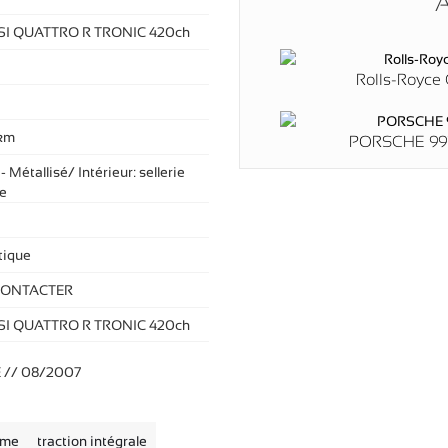
A
FSI QUATTRO R TRONIC 420ch
Rolls-Royce 
km
PORSCHE 991
 - Métallisé/ Intérieur: sellerie
re
ique
CONTACTER
FSI QUATTRO R TRONIC 420ch
E // 08/2007
rme
traction intégrale