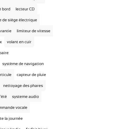
e bord
lecteur CD
 de siège électrique
rantie
limiteur de vitesse
ix
volant en cuir
baire
système de navigation
articule
capteur de pluie
nettoyage des phares
'été
systeme audio
mmande vocale
te la journée