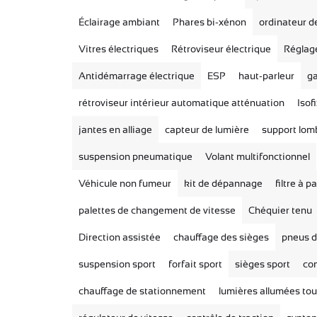
Éclairage ambiant
Phares bi-xénon
ordinateur d
Vitres électriques
Rétroviseur électrique
Réglage
Antidémarrage électrique
ESP
haut-parleur
ga
rétroviseur intérieur automatique
atténuation
Isof
jantes en alliage
capteur de lumière
support lom
suspension pneumatique
Volant multifonctionnel
Véhicule non fumeur
kit de dépannage
filtre à p
palettes de changement de vitesse
Chéquier tenu
Direction assistée
chauffage des sièges
pneus d
suspension sport
forfait sport
sièges sport
co
chauffage de stationnement
lumières allumées tou