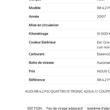
Modèle
R8 4.2 
Année
2007
Mise en circulation
Kilométrage
51 000 
Couleur Extérieur
Ext: Gris
cuir noi
Carburant
Essence
Boîte de vitesse
Automat
Prix
NOUS 
Référence
R8 4.2 
AUDI R8 4.2 FSI QUATTRO R TRONIC 420ch // COUP
SECTION
Feu de virage adaptatif
système d'ala