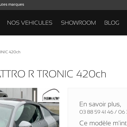
toutes marques
NOS VEHICULES
SHOWROOM
BLOG
ONIC 420ch
ATTRO R TRONIC 420ch
En savoir plus,
03 88 59 41 46 / 06 
Ce modèle m'in