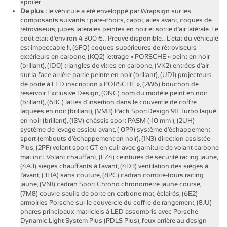
spoiler
De plus :
le véhicule a été enveloppé par Wrapsign sur les
composants suivants : pare-chocs, capot, ailes avant, coques de
rétroviseurs, jupes latérales peintes en noir et sortie d'air latérale. Le
coût était d'environ 4 300 €. . Preuve disponible. . L'état du véhicule
est impeccable !!, (6FQ) coques supérieures de rétroviseurs
extérieurs en carbone, (KQ2) lettrage « PORSCHE » peint en noir
(brillant), (ID0) triangles de vitres en carbone, (VK2) entrées d'air
sur la face arrière partie peinte en noir (brillant), (UD1) projecteurs
de porte à LED inscription « PORSCHE », (2W6) bouchon de
réservoir Exclusive Design, (0NC) nom du modèle peint en noir
(brillant), (6BC) lattes d'insertion dans le couvercle de coffre
laquées en noir (brillant), (VM3) Pack SportDesign 911 Turbo laqué
en noir (brillant), (1BV) châssis sport PASM (-10 mm ), (2UH)
système de levage essieu avant, ( 0P9) système d'échappement
sport (embouts d'échappement en noir), (1N3) direction assistée
Plus, (2PF) volant sport GT en cuir avec garniture de volant carbone
mat incl. Volant chauffant, (FZ4) ceintures de sécurité racing jaune,
(4A3) sièges chauffants à l'avant, (4D3) ventilation des sièges à
l'avant, (3HA) sans couture, (8PC) cadran compte-tours racing
jaune, (VN1) cadran Sport Chrono chronomètre jaune course,
(7M8) couvre-seuils de porte en carbone mat, éclairés, (6E2)
armoiries Porsche sur le couvercle du coffre de rangement, (8JU)
phares principaux matriciels à LED assombris avec Porsche
Dynamic Light System Plus (PDLS Plus), feux arrière au design