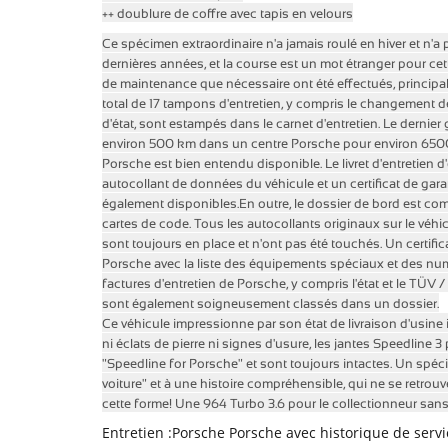
++ doublure de coffre avec tapis en velours
Ce spécimen extraordinaire n'a jamais roulé en hiver et n'a 
dernières années, et la course est un mot étranger pour ce
de maintenance que nécessaire ont été effectués, princip
total de 17 tampons d'entretien, y compris le changement de 
d'état, sont estampés dans le carnet d'entretien.
Le dernier 
environ 500 km dans un centre Porsche pour environ 650
Porsche est bien entendu disponible.
Le livret d'entretien 
autocollant de données du véhicule et un certificat de gar
également disponibles.En outre, le dossier de bord est comp
cartes de code.
Tous les autocollants originaux sur le véh
sont toujours en place et n'ont pas été touchés.
Un certific
Porsche avec la liste des équipements spéciaux et des nu
factures d'entretien de Porsche, y compris l'état et le TÜV 
sont également soigneusement classés dans un dossier.
Ce véhicule impressionne par son état de livraison d'usine 
ni éclats de pierre ni signes d'usure, les jantes Speedline 
"Speedline for Porsche" et sont toujours intactes.
Un spéci
voiture" et à une histoire compréhensible, qui ne se retro
cette forme!
Une 964 Turbo 3.6 pour le collectionneur san
Entretien :Porsche Porsche avec historique de servi