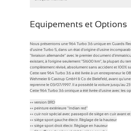
Equipements et Options
Nous présentons une 964 Turbo 3.6 unique en Guards Red
d'usine Turbo S, dans un état d'origine d'usine incomparable
"livraison allemande" avec le premier document d'immatricu
existant, à l'origine seulement "51600 km", la plupart du t
complètement révisé, absolument sans accident et 100% sa
Cette rare 964 Turbo 3.6 a été livrée à un entrepreneur le 
Wehmeier & Castrup GmbH & Co de Bielefeld, avant qu'une p
reprenne le 03/07/1997.
Il a possédé la voiture jusqu'au 2
Cette 964 Turbo 3.6 onirique a été livrée d'usine avec les o
++ version BRD
++ peinture extérieure "Indian red"
++ cuir noir spécial avec passepoil de siège en cuir avant et
++ siège sport gauche électr.
Réglage de la hauteur
++ siège sport droit électr.
Réglage en hauteur