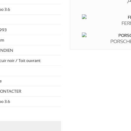
A
bo 3.6
FER
993
km
PORSCHE
INDIEN
cuir noir / Toit ouvrant
e
CONTACTER
bo 3.6