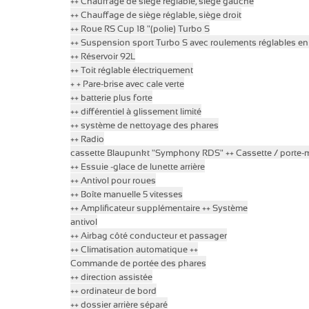
++ Chauffage de siège réglable, siège gauche
++ Chauffage de siège réglable, siège droit
++ Roue RS Cup 18 "(polie) Turbo S
++ Suspension sport Turbo S avec roulements réglables en
++ Réservoir 92L
++ Toit réglable électriquement
+ + Pare-brise avec cale verte
++ batterie plus forte
++ différentiel à glissement limité
++ système de nettoyage des phares
++ Radio
cassette
Blaupunkt "Symphony RDS"
++ Cassette / porte
++
Essuie
-glace de lunette
arrière
++ Antivol pour roues
++ Boîte manuelle 5 vitesses
++
Amplificateur
supplémentaire
++
Système
antivol
++ Airbag côté conducteur et passager
++
Climatisation automatique
++
Commande de
portée des phares
++ direction assistée
++ ordinateur de bord
++ dossier arrière séparé