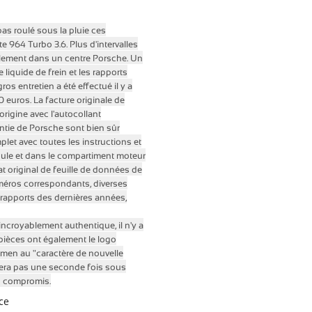
pas roulé sous la pluie ces
tte 964 Turbo 3.6.
Plus d'intervalles
alement dans un centre Porsche.
Un
liquide de frein et les rapports
gros entretien a été effectué il y a
0 euros.
La facture originale de
d'origine avec l'autocollant
antie de Porsche sont bien sûr
let avec toutes les instructions et
icule et dans le compartiment moteur
at original de feuille de données de
méros correspondants, diverses
/ rapports des dernières années,
incroyablement authentique, il n'y a
3 pièces ont également le logo
men au "caractère de nouvelle
uvera pas une seconde fois sous
s compromis.
ce