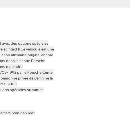
 avec des options spéciales
 et intact !!
Ce véhicule est une
lation allemand original encore
emps dans le centre Porsche
ns repeindre!
08/09/1993 par le Porsche Center
ersonne privée de Berlin ne la
3 mai 2003.
ptions spéciales suivantes:
 arrière "can-can red"