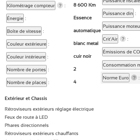
Puissance fiscale
8 600 Km
Kilométrage compteur
:
?
Puissance din
:
Essence
Énergie
:
Puissance moteu
automatique
Boîte de vitesse
:
Crit'Air
:
?
blanc metal
Couleur extérieure
:
Émissions de C
cuir noir
Couleur intérieure
:
Consommation m
2
Nombre de portes
:
Norme Euro
:
?
4
Nombre de places
:
Extérieur et Chassis
Rétroviseurs extérieurs réglage électrique
Feux de route à LED
Phares directionnels
Rétroviseurs extérieurs chauffants