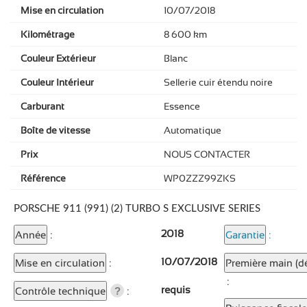
Mise en circulation
10/07/2018
Kilométrage
8 600 km
Couleur Extérieur
Blanc
Couleur Intérieur
Sellerie cuir étendu noire
Carburant
Essence
Boîte de vitesse
Automatique
Prix
NOUS CONTACTER
Référence
WP0ZZZ99ZKS
PORSCHE 911 (991) (2) TURBO S EXCLUSIVE SERIES
2018
Année
:
Garantie
:
10/07/2018
Mise en circulation
:
Première main (dé
:
requis
Contrôle technique
:
?