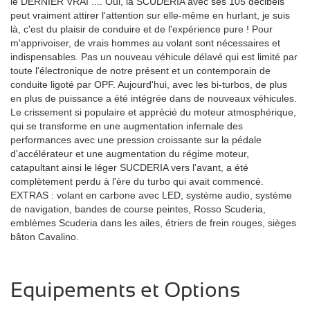
le DERNIER VRAI .... Oui, la SCUDERIA avec ses 105 décibels
peut vraiment attirer l'attention sur elle-même en hurlant, je suis
là, c'est du plaisir de conduire et de l'expérience pure !
Pour
m'apprivoiser, de vrais hommes au volant sont nécessaires et
indispensables.
Pas un nouveau véhicule délavé qui est limité par
toute l'électronique de notre présent et un contemporain de
conduite ligoté par OPF.
Aujourd'hui, avec les bi-turbos, de plus
en plus de puissance a été intégrée dans de nouveaux véhicules.
Le crissement si populaire et apprécié du moteur atmosphérique,
qui se transforme en une augmentation infernale des
performances avec une pression croissante sur la pédale
d'accélérateur et une augmentation du régime moteur,
catapultant ainsi le léger SUCDERIA vers l'avant, a été
complètement perdu à l'ère du turbo qui avait commencé.
EXTRAS : volant en carbone avec LED, système audio, système
de navigation, bandes de course peintes, Rosso Scuderia,
emblèmes Scuderia dans les ailes, étriers de frein rouges, sièges
bâton Cavalino.
Equipements et Options