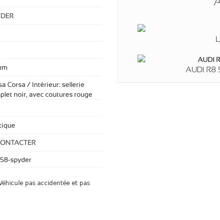
A
YDER
L
km
AUDI R8 
a Corsa / Intérieur: sellerie
plet noir, avec coutures rouge
ique
CONTACTER
458-spyder
éhicule pas accidentée et pas