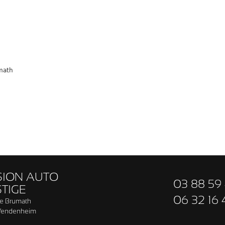
math
SION AUTO
03 88 59 
TIGE
06 32 16 
de Brumath
Vendenheim