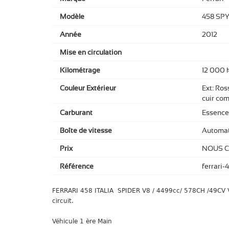
Modèle
458 SP
Année
2012
Mise en circulation
Kilométrage
12 000 
Couleur Extérieur
Ext: Ross
cuir com
Carburant
Essence
Boîte de vitesse
Automat
Prix
NOUS 
Référence
ferrari-
FERRARI 458 ITALIA SPIDER V8 / 4499cc/ 578CH /49CV V
circuit.
Véhicule 1 ère Main