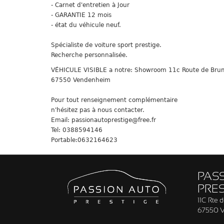
- Carnet d'entretien à Jour
- GARANTIE 12 mois
- état du véhicule neuf.
Spécialiste de voiture sport prestige.
Recherche personnalisée.
VÉHICULE VISIBLE a notre: Showroom 11c Route de Bru
67550 Vendenheim
Pour tout renseignement complémentaire
n'hésitez pas à nous contacter.
Email: passionautoprestige@free.fr
Tel: 0388594146
Portable:0632164623
PAS
PRES
11C Rte 
67550 